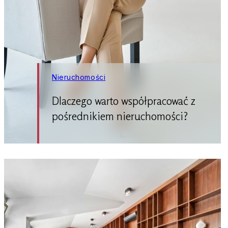
Nieruchomości
Dlaczego warto współpracować z
pośrednikiem nieruchomości?
Kupno lub sprzedaż nieruchomości to
jedna z ważniejszych decyzji w życiu.
Często wiąże się z dużymi emocjami,
stresem i… masą formalności. Właśnie
dlatego warto mieć przy sobie
specjalistę, który przeprowadzi Cię
przez cały proces