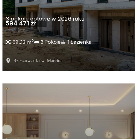
3 pokoje gotowe w 2026 roku
594 471 zł
2
3
Pokoje
1
Łazienka
68.33 m
Rzeszów
, ul. św. Marcina