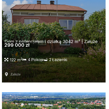
Dom z potencjałem i działką 3042 m² | Załuże
299 000 zł
2
4
Pokoje
2
Łazienki
122 m
Załuże