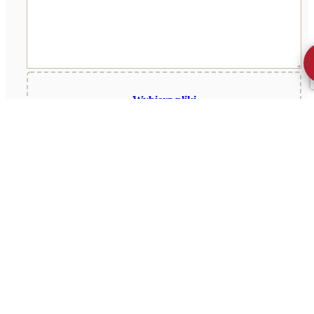
Wybierz pliki
0
z 20
Wyrażam zgodę na przetwarzanie moich danych
osobowych przez firmę Reformacka.com Sp. z o.o. (REGON:
521507075) dla celów związanych z działalnością
pośrednictwa w obrocie nieruchomościami, jednocześnie
potwierdzam, iż zostałem poinformowany o tym, iż będę
posiadać dostęp do treści swoich danych do ich edycji lub
usunięcia. *