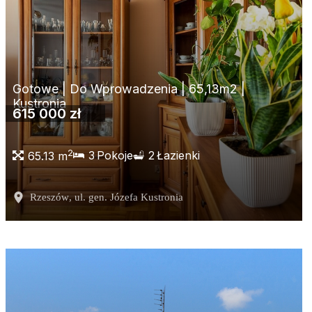
Gotowe | Do Wprowadzenia | 65,13m2 |
Kustronia
615 000 zł
2
3
Pokoje
2
Łazienki
65.13 m
Rzeszów
, ul. gen. Józefa Kustronia