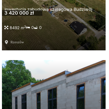
Inwestycja zabudowa szeregowa Budziwój
3 420 000 zł
2
0
0
8492 m
Rzeszów