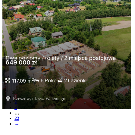
Dwa poziomy / rolety / 2 miejsca postojowe
649 000 zł
2
6
Pokoi
2
Łazienki
117.09 m
1
Rzeszów
, ul. św. Walentego
2
3
…
22
→