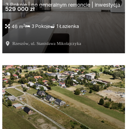
3 Pokoje | po generalnym remoncie | inwestycja
529 000 zł
2
3
Pokoje
1
Łazienka
46 m
Rzeszów
, ul. Stanisława Mikołajczyka