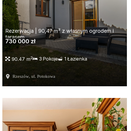
Rezerwacja | 90,47 m² z własnym ogrodem i
tarasem
730 000 zł
2
3
Pokoje
1
Łazienka
90.47 m
Rzeszów
, ul. Potokowa