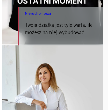
Nieruchomości
Twoja działka jest tyle warta, ile
możesz na niej wybudować
(więcej…)