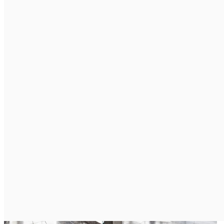
Strona główna
>
Nieruchomości
>
10 najczęstszych błędów przy
zakupie nieruchomości – jak ich uniknąć?
28-02-2025
Nieruchomości
10 najczęstszych błędów przy
zakupie nieruchomości – jak ich
uniknąć?