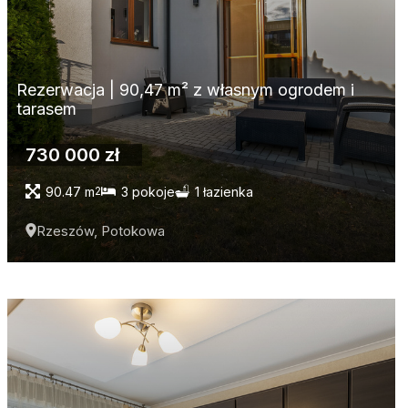
Rezerwacja | 90,47 m² z własnym ogrodem i
tarasem
730 000 zł
90.47 m
3 pokoje
1 łazienka
2
Rzeszów, Potokowa