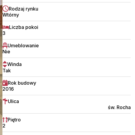
Rodzaj rynku
Wtórny
Liczba pokoi
3
Umeblowanie
Nie
Winda
Tak
Rok budowy
2016
Ulica
św. Rocha
Piętro
2