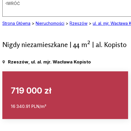
WRÓĆ
Strona Główna
>
Nieruchomości
>
Rzeszów
>
ul. al. mjr. Wacława 
Nigdy niezamieszkane | 44 m² | al. Kopisto
Rzeszów
, ul. al. mjr. Wacława Kopisto
719 000 zł
16 340.91 PLN/m²