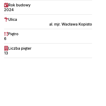
Rok budowy
2024
Ulica
al. mjr. Wacława Kopisto
Piętro
6
Liczba pięter
13