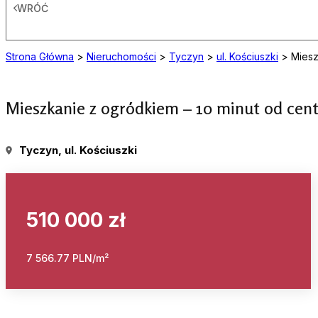
WRÓĆ
Strona Główna
>
Nieruchomości
>
Tyczyn
>
ul. Kościuszki
>
Miesz
Mieszkanie z ogródkiem – 10 minut od cen
Tyczyn
, ul. Kościuszki
510 000 zł
7 566.77 PLN/m²