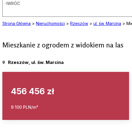
WRÓĆ
Strona Główna
>
Nieruchomości
>
Rzeszów
>
ul. św. Marcina
>
Mi
Mieszkanie z ogrodem z widokiem na las
Rzeszów
, ul. św. Marcina
456 456 zł
9 100 PLN/m²