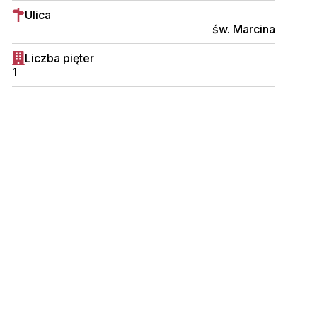
Ulica
św. Marcina
Liczba pięter
1