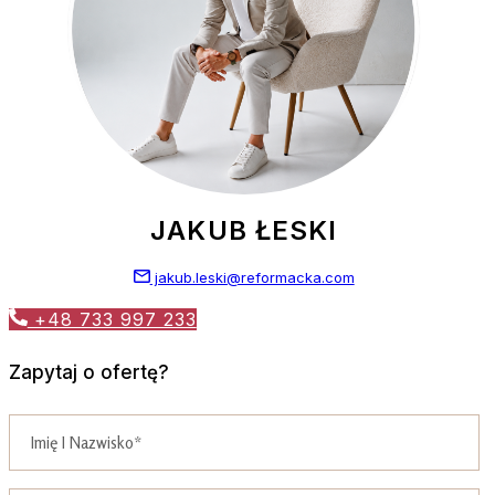
JAKUB ŁESKI
jakub.leski@reformacka.com
+48 733 997 233
Zapytaj o ofertę?