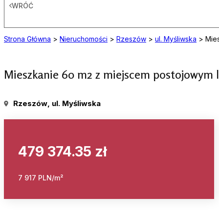
WRÓĆ
Strona Główna
>
Nieruchomości
>
Rzeszów
>
ul. Myśliwska
>
Mie
Mieszkanie 60 m2 z miejscem postojowym 
Rzeszów
, ul. Myśliwska
479 374.35 zł
7 917 PLN/m²