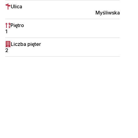
Ulica
Myśliwska
Piętro
1
Liczba pięter
2