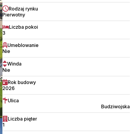
Rodzaj rynku
Pierwotny
Liczba pokoi
3
Umeblowanie
Nie
Winda
Nie
Rok budowy
2026
Ulica
Budziwojska
Liczba pięter
1