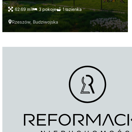
62.69 m
3 pokoje
1 łazienka
2
Rzeszów, Budziwojska