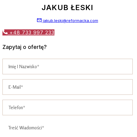
JAKUB ŁESKI
jakub.leski@reformacka.com
+48 733 997 233
Zapytaj o ofertę?