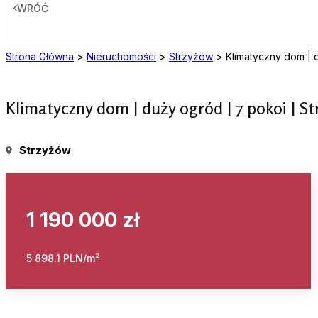
WRÓĆ
Strona Główna
>
Nieruchomości
>
Strzyżów
>
Klimatyczny dom | 
Klimatyczny dom | duży ogród | 7 pokoi | S
Strzyżów
1 190 000 zł
5 898.1 PLN/m²