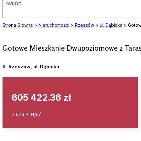
WRÓĆ
Strona Główna
>
Nieruchomości
>
Rzeszów
>
ul. Dębicka
>
Gotow
Gotowe Mieszkanie Dwupoziomowe z Tara
Rzeszów
, ul. Dębicka
605 422.36 zł
7 879 PLN/m²