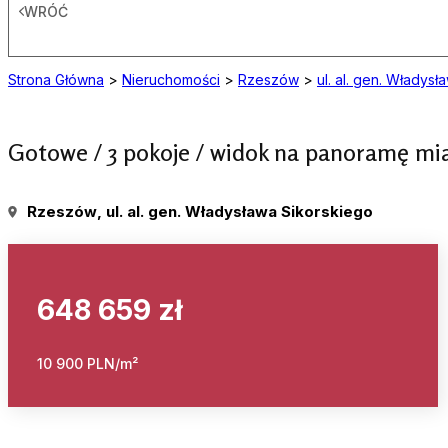
WRÓĆ
Strona Główna
>
Nieruchomości
>
Rzeszów
>
ul. al. gen. Władys
Gotowe / 3 pokoje / widok na panoramę mi
Rzeszów
, ul. al. gen. Władysława Sikorskiego
648 659 zł
10 900 PLN/m²