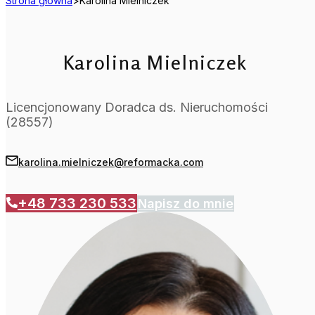
Strona główna
>
Karolina Mielniczek
Karolina Mielniczek
Licencjonowany Doradca ds. Nieruchomości
(28557)
karolina.mielniczek@reformacka.com
+48 733 230 533
Napisz do mnie