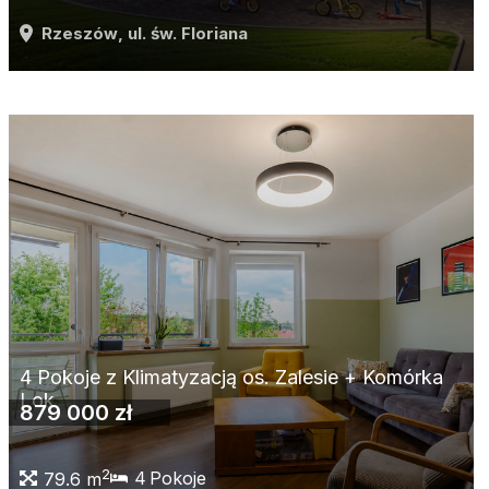
Rzeszów
, ul. św. Floriana
4 Pokoje z Klimatyzacją os. Zalesie + Komórka
Lok
879 000 zł
2
4
Pokoje
79.6 m