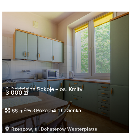
3 Oddzielne Pokoje – os. Kmity
3 000 zł
2
3
Pokoje
1
Łazienka
66 m
Rzeszów
, ul. Bohaterów Westerplatte