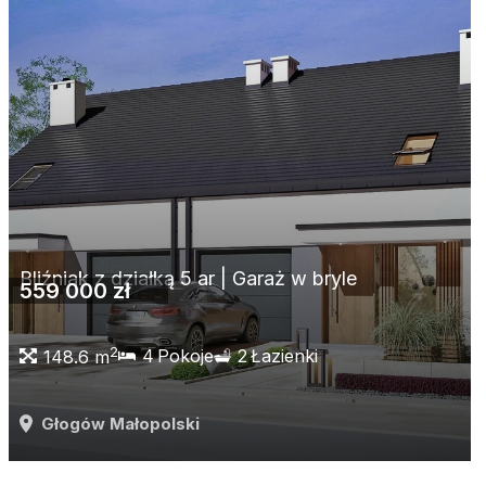
Bliźniak z działką 5 ar | Garaż w bryle
559 000 zł
2
4
Pokoje
2
Łazienki
148.6 m
Głogów Małopolski