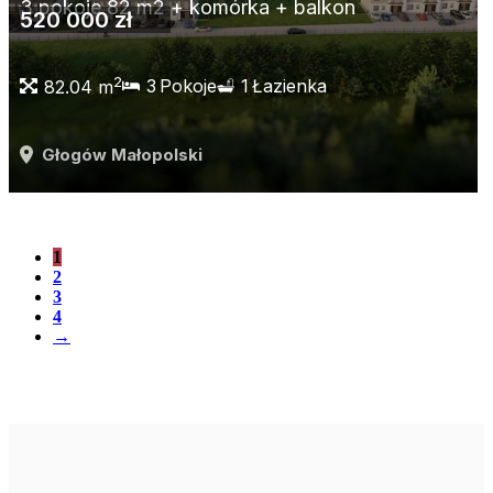
3 pokoje 82 m2 + komórka + balkon
520 000 zł
2
3
Pokoje
1
Łazienka
82.04 m
Głogów Małopolski
1
2
3
4
→