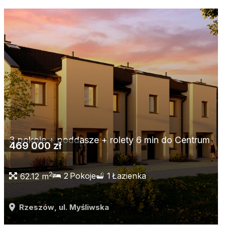
3 pokoje + poddasze + rolety 6 min do Centrum
469 000 zł
2
2
Pokoje
1
Łazienka
62.12 m
Rzeszów
, ul. Myśliwska