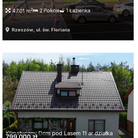
2
2
Pokoje
1
Łazienka
47.01 m
Rzeszów
, ul. św. Floriana
Klimatyczny Dom pod Lasem 11 ar działka
799 000 zł