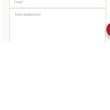
Wybierz pliki
0
z 20
Wyrażam zgodę na przetwarzanie moich danych
osobowych przez firmę Reformacka.com Sp. z o.o.
(REGON: 521507075) dla celów związanych z
działalnością pośrednictwa w obrocie nieruchomościami,
jednocześnie potwierdzam, iż zostałem poinformowany
o tym, iż będę posiadać dostęp do treści swoich danych
do ich edycji lub usunięcia. *