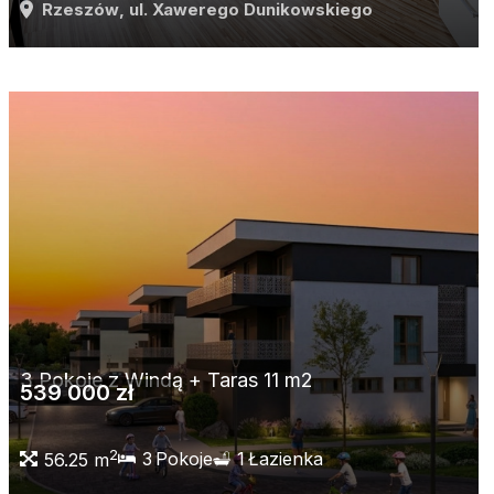
Rzeszów
, ul. Xawerego Dunikowskiego
3 Pokoje z Windą + Taras 11 m2
539 000 zł
2
3
Pokoje
1
Łazienka
56.25 m