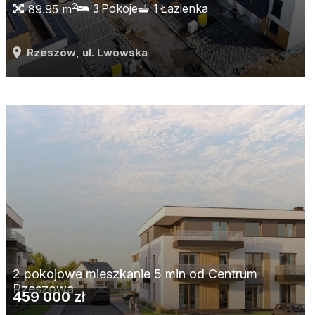
2
3
Pokoje
1
Łazienka
89.95 m
Rzeszów
, ul. Lwowska
2 pokojowe mieszkanie 5 min od Centrum
Rzeszowa
459 000 zł